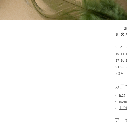
2
月
火
3
4
10
11
17
18
24
25
« 3月
カテ
blog
rover
未分
アー