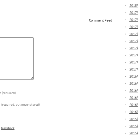
201
201
201
Comment Feed
201
201
201
201
201
201
201
201
201
201
e
(required)
201
l
(required, but never shared)
201
201
201
201
a
trackback
.
201