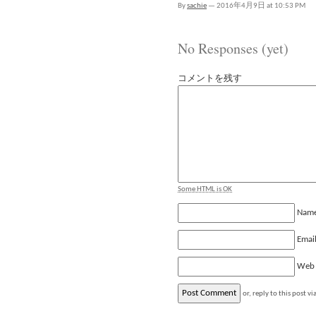
By
sachie
—
2016年4月9日 at 10:53 PM
No Responses (yet)
コメントを残す
Some HTML is OK
Nam
Emai
Web
or, reply to this post vi