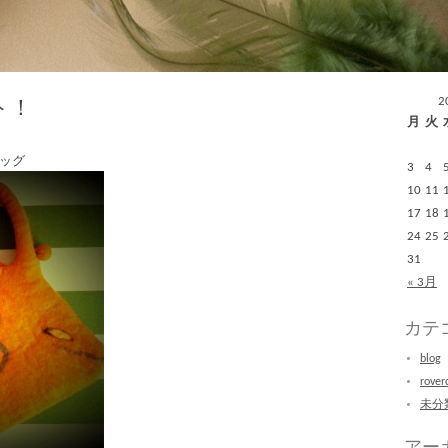
ト！
2
月
火
ッグ
3
4
10
11
17
18
24
25
31
« 3月
カテ
blog
rover
未分
アー