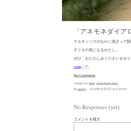
「アネモネダイアロ
ナルキッソスのなかに混ざって闘
すぐその気になるわたし。
ぜひ、おたのしみくださいませ☆
note
にて。
No Comments
Categories:
blog
,
roverdover peco
.
By
sachie
—
2018年10月4日 at 9:20 PM
No Responses (yet)
コメントを残す