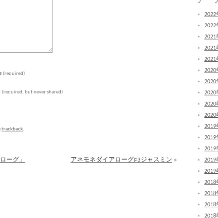
202
202
202
202
202
202
e
(required)
202
l
(required, but never shared)
202
202
202
201
a
trackback
.
201
201
ロローグ」
アネモネダイアローグ♯3ジャスミン
»
201
201
201
201
201
201