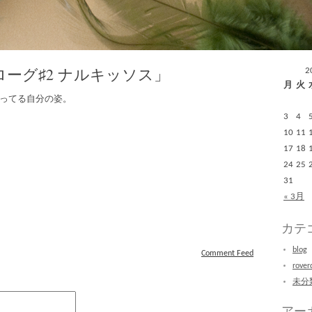
ーグ♯2 ナルキッソス」
2
月
火
ってる自分の姿。
3
4
10
11
17
18
24
25
31
« 3月
カテ
blog
Comment Feed
rover
未分
アー