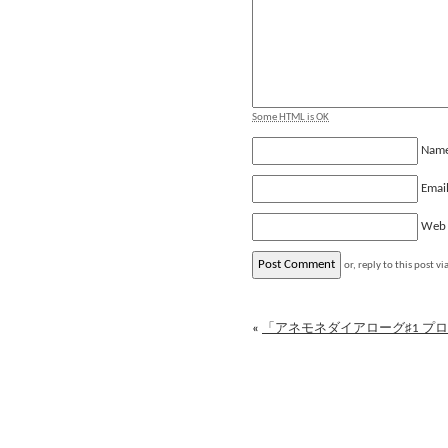
Some HTML is OK
Nam
Emai
Web
or, reply to this post vi
«
「アネモネダイアローグ♯1 プ