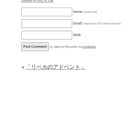
Some HTML is OK
Name
(required)
Email
(required, but never shared)
Web
or, reply to this post via
trackback
.
«
「リベカのアドベント」