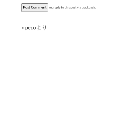
or, reply to this post via
trackback
.
«
pecoより