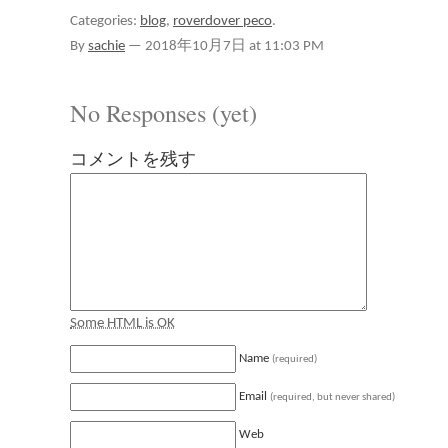
Categories:
blog
,
roverdover peco
.
By
sachie
—
2018年10月7日 at 11:03 PM
No Responses (yet)
コメントを残す
Some HTML is OK
Name
(required)
Email
(required, but never shared)
Web